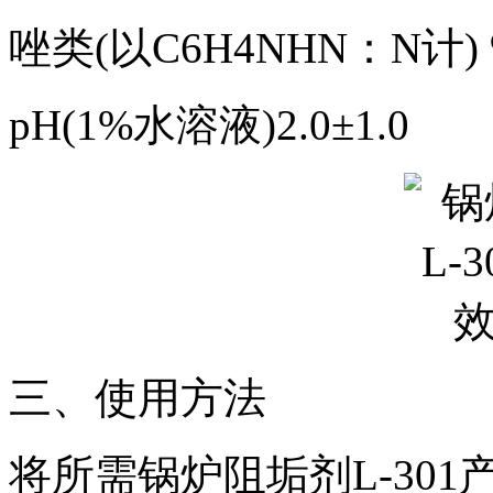
唑类(以C6H4NHN：N计) %
pH(1%水溶液)2.0±1.0
三、使用方法
将所需锅炉阻垢剂L-30